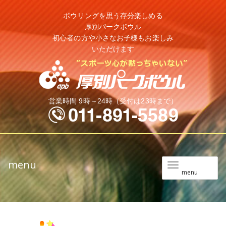
ボウリングを思う存分楽しめる
厚別パークボウル
初心者の方や小さなお子様もお楽しみ
いただけます
営業時間 9時～24時（受付は23時まで）
menu
メ
menu
ニ
ュ
ー