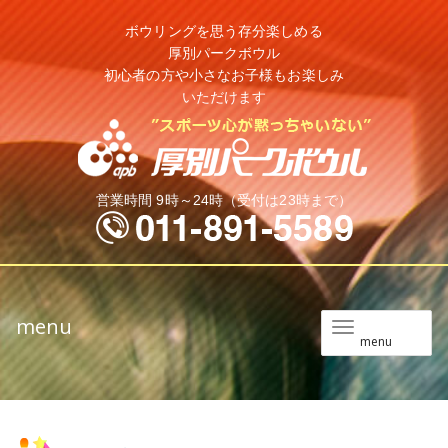
ボウリングを思う存分楽しめる
厚別パークボウル
初心者の方や小さなお子様もお楽しみ
いただけます
営業時間 9時～24時（受付は23時まで）
menu
メ
menu
ニ
ュ
ー