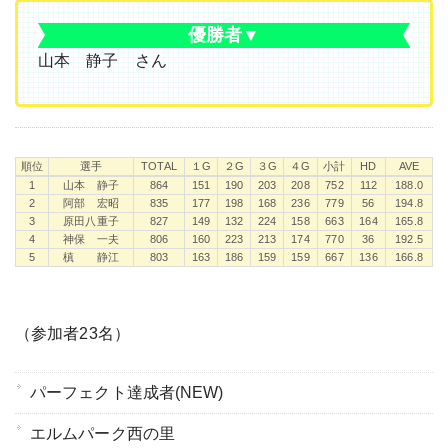
優勝者▼
山本 静子 さん
順位
選手
TOTAL
１G
２G
３G
４G
小計
HD
AVE
順位
選手
TOTAL
１G
２G
３G
４G
小計
HD
AVE
1
山本 静子
864
151
190
203
208
752
112
188.0
2
阿部 宏昭
835
177
198
168
236
779
56
194.8
3
原田八重子
827
149
132
224
158
663
164
165.8
4
神保 一夫
806
160
223
213
174
770
36
192.5
5
槙 静江
803
163
186
159
159
667
136
166.8
（参加者23名）
パーフェクト達成者(NEW)
エルムパーク西の里