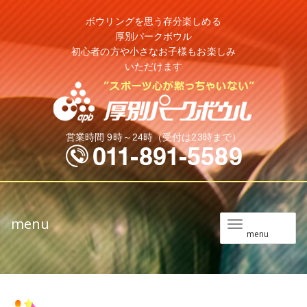
ボウリングを思う存分楽しめる
厚別パークボウル
初心者の方や小さなお子様もお楽しみ
いただけます
営業時間 9時～24時（受付は23時まで）
menu
メ
menu
ニ
ュ
ー