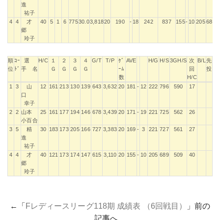
進
祐子
4
4
才
40
5
1
6
775
30.0
3,818
20
190
-
18
242
837
155
-
10
205
689
郷
玲子
順
ｺｰ
選
H/C
１
２
３
４
G/T
T/P
ｹﾞ
AVE
H/G
H/S
3GH/S
次
B/L
先
位
ﾄﾞ
手 名
Ｇ
Ｇ
Ｇ
Ｇ
ｰﾑ
回
投
数
H/C
順
ｺｰ
選
H/C
１
２
３
４
G/T
T/P
ｹﾞ
AVE
H/G
H/S
3GH/S
次
B/L
先
1
3
山
12
161
213
130
139
643
3,632
20
181
-
12
222
796
590
17
位
ﾄﾞ
手 名
Ｇ
Ｇ
Ｇ
Ｇ
ｰﾑ
回
投
口
数
H/C
幸子
2
2
山本
25
161
177
194
146
678
3,439
20
171
-
19
221
725
562
26
小百合
3
5
精
30
183
173
205
166
727
3,383
20
169
-
3
221
727
561
27
進
祐子
4
4
才
40
121
173
174
147
615
3,110
20
155
-
10
205
689
509
40
郷
玲子
←「
Fレディースリーグ118期 成績表 （6回戦目）
」前の
記事へ