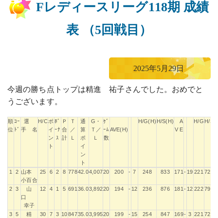
Fレディースリーグ118期 成績
表 （5回戦目）
2025年5月29日
今週の勝ち点トップは精進 祐子さんでした。おめでと
うございます。
順
ｺｰ
選
H/C
ポ
ﾎﾞ
Ｐ
Ｔ
通
G・
ｹﾞ
H/G(H)
H/S(H)
A
H/G
H/S
位
ﾄﾞ
手 名
イ
ｰﾅ
合
／
算
Ｔ／
ｰﾑ
AVE(H)
V E
ン
ｽ
計
Ｌ
ポ
Ｌ
数
ト
イ
ン
ト
順
ｺｰ
選
H/C
ポ
ﾎﾞ
Ｐ
Ｔ
通
G・
ｹﾞ
H/G(H)
H/S(H)
A
H/G
H/S
1
2
山本
25
6
2
8
778
42.0
4,007
20
200
-
7
248
833
171
-
19
221
725
位
ﾄﾞ
手 名
イ
ｰﾅ
合
／
算
Ｔ／
ｰﾑ
AVE(H)
V E
小百合
ン
ｽ
計
Ｌ
ポ
Ｌ
数
2
3
山
12
4
1
5
691
36.0
3,892
20
194
-
12
236
876
181
-
12
222
796
ト
イ
口
ン
幸子
ト
3
5
精
30
7
3
10
847
35.0
3,995
20
199
-
15
254
847
169
-
3
221
727