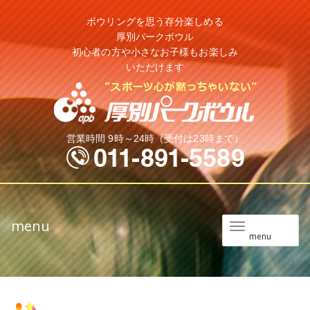
ボウリングを思う存分楽しめる
厚別パークボウル
初心者の方や小さなお子様もお楽しみ
いただけます
営業時間 9時～24時（受付は23時まで）
menu
メ
menu
ニ
ュ
ー