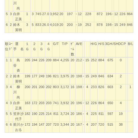
川
尚
5
3
白井
1
3
745
27.0
3,952
20
197
-
12
228
872
196
-
12
226
864
正美
6
2
鈴木
3
5
833
26.0
4,019
20
200
-
19
252
878
198
-
15
249
846
英明
順
ｺｰ
選
１
２
３
４
G/T
T/P
ｹﾞ
AVE
H/G
H/S
3GH/S
HDCP
B/L
位
ﾄﾞ
手 名
Ｇ
Ｇ
Ｇ
Ｇ
ｰﾑ
数
順
ｺｰ
選
１
２
３
４
G/T
T/P
ｹﾞ
AVE
H/G
H/S
3GH/S
HDCP
B/L
1
1
島
205
244
226
209
884
4,255
20
212
-
15
252
884
675
0
位
ﾄﾞ
手 名
Ｇ
Ｇ
Ｇ
Ｇ
ｰﾑ
谷
数
斉
2
2
鈴木
199
177
249
196
821
3,975
20
198
-
15
249
846
634
2
英明
3
4
柳
200
201
200
202
803
3,172
16
198
-
4
233
826
603
2
1
川
尚
4
3
白井
163
172
203
203
741
3,932
20
196
-
12
226
864
650
4
正美
5
5
笠井沙
182
190
225
214
811
3,724
20
186
-
4
225
811
597
19
代子
6
6
前川か
172
194
147
207
720
3,344
20
167
-
4
207
720
515
38
おる