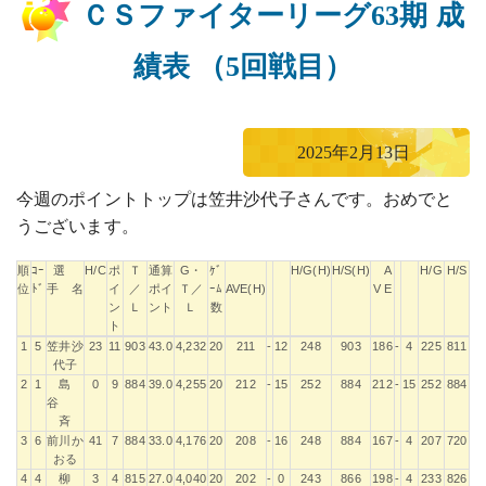
ＣＳファイターリーグ63期 成
績表 （5回戦目）
2025年2月13日
今週のポイントトップは笠井沙代子さんです。おめでと
うございます。
順
ｺｰ
選
H/C
ポ
Ｔ
通算
G・
ｹﾞ
H/G(H)
H/S(H)
A
H/G
H/S
位
ﾄﾞ
手 名
イ
／
ポイ
Ｔ／
ｰﾑ
AVE(H)
V E
ン
Ｌ
ント
Ｌ
数
ト
順
ｺｰ
選
H/C
ポ
Ｔ
通算
G・
ｹﾞ
H/G(H)
H/S(H)
A
H/G
H/S
1
5
笠井沙
23
11
903
43.0
4,232
20
211
-
12
248
903
186
-
4
225
811
位
ﾄﾞ
手 名
イ
／
ポイ
Ｔ／
ｰﾑ
AVE(H)
V E
代子
ン
Ｌ
ント
Ｌ
数
2
1
島
0
9
884
39.0
4,255
20
212
-
15
252
884
212
-
15
252
884
ト
谷
斉
3
6
前川か
41
7
884
33.0
4,176
20
208
-
16
248
884
167
-
4
207
720
おる
4
4
柳
3
4
815
27.0
4,040
20
202
-
0
243
866
198
-
4
233
826