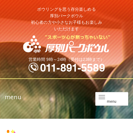
ボウリングを思う存分楽しめる
厚別パークボウル
初心者の方や小さなお子様もお楽しみ
いただけます
営業時間 9時～24時（受付は23時まで）
menu
メ
menu
ニ
ュ
ー