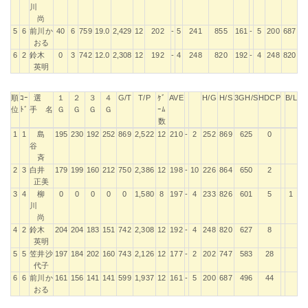
川
尚
5
6
前川か
40
6
759
19.0
2,429
12
202
-
5
241
855
161
-
5
200
687
おる
6
2
鈴木
0
3
742
12.0
2,308
12
192
-
4
248
820
192
-
4
248
820
英明
順
ｺｰ
選
１
２
３
４
G/T
T/P
ｹﾞ
AVE
H/G
H/S
3GH/S
HDCP
B/L
位
ﾄﾞ
手 名
Ｇ
Ｇ
Ｇ
Ｇ
ｰﾑ
数
順
ｺｰ
選
１
２
３
４
G/T
T/P
ｹﾞ
AVE
H/G
H/S
3GH/S
HDCP
B/L
1
1
島
195
230
192
252
869
2,522
12
210
-
2
252
869
625
0
位
ﾄﾞ
手 名
Ｇ
Ｇ
Ｇ
Ｇ
ｰﾑ
谷
数
斉
2
3
白井
179
199
160
212
750
2,386
12
198
-
10
226
864
650
2
正美
3
4
柳
0
0
0
0
0
1,580
8
197
-
4
233
826
601
5
1
川
尚
4
2
鈴木
204
204
183
151
742
2,308
12
192
-
4
248
820
627
8
英明
5
5
笠井沙
197
184
202
160
743
2,126
12
177
-
2
202
747
583
28
代子
6
6
前川か
161
156
141
141
599
1,937
12
161
-
5
200
687
496
44
おる