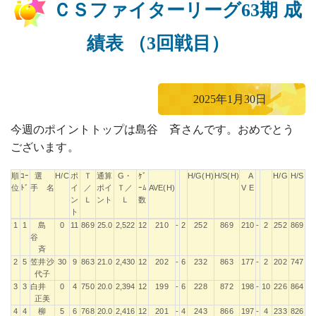
ＣＳファイターリーグ63期 成
績表 （3回戦目）
2025年1月30日
今週のポイントトップは島谷 斉さんです。おめでとう
ございます。
順
ｺｰ
選
H/C
ポ
Ｔ
通算
G・
ｹﾞ
H/G(H)
H/S(H)
A
H/G
H/S
位
ﾄﾞ
手 名
イ
／
ポイ
Ｔ／
ｰﾑ
AVE(H)
V E
ン
Ｌ
ント
Ｌ
数
ト
順
ｺｰ
選
H/C
ポ
Ｔ
通算
G・
ｹﾞ
H/G(H)
H/S(H)
A
H/G
H/S
1
1
島
0
11
869
25.0
2,522
12
210
-
2
252
869
210
-
2
252
869
位
ﾄﾞ
手 名
イ
／
ポイ
Ｔ／
ｰﾑ
AVE(H)
V E
谷
ン
Ｌ
ント
Ｌ
数
斉
ト
2
5
笠井沙
30
9
863
21.0
2,430
12
202
-
6
232
863
177
-
2
202
747
代子
3
3
白井
0
4
750
20.0
2,394
12
199
-
6
228
872
198
-
10
226
864
正美
4
4
柳
5
6
768
20.0
2,416
12
201
-
4
243
866
197
-
4
233
826