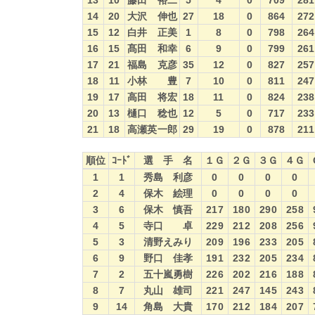
13
10
藤田 裕二
5
4
0
709
281
14
20
大沢 伸也
27
18
0
864
272
15
12
白井 正美
1
8
0
798
264
16
15
髙田 和幸
6
9
0
799
261
17
21
福島 克彦
35
12
0
827
257
18
11
小林 豊
7
10
0
811
247
19
17
高田 将宏
18
11
0
824
238
20
13
樋口 稔也
12
5
0
717
233
21
18
高瀬英一郎
29
19
0
878
211
順位
ｺｰﾄﾞ
選 手 名
１Ｇ
２Ｇ
３Ｇ
４Ｇ
順位
ｺｰﾄﾞ
選 手 名
１Ｇ
２Ｇ
３Ｇ
４Ｇ
1
1
秀島 利彦
0
0
0
0
2
4
保木 絵理
0
0
0
0
3
6
保木 慎吾
217
180
290
258
4
5
寺口 卓
229
212
208
256
5
3
清野えみり
209
196
233
205
6
9
野口 佳孝
191
232
205
234
7
2
五十嵐勇樹
226
202
216
188
8
7
丸山 雄司
221
247
145
243
9
14
角島 大貴
170
212
184
207