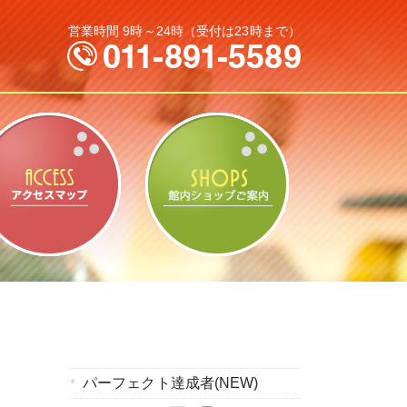
営業時間 9時～24時（受付は23時まで）
なパック料金
アクセスマップ
館内ショップの
パーフェクト達成者(NEW)