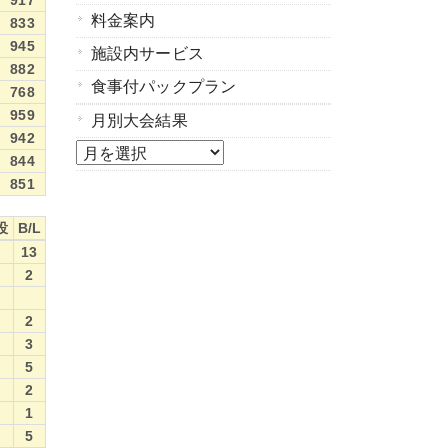
917
料金案内
833
945
施設内サービス
882
食事付パックプラン
768
959
月別大会結果
942
月
844
851
選
択
投
B/L
投
B/L
13
2
2
3
5
2
1
5