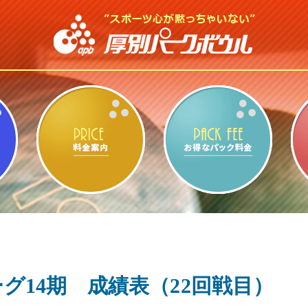
ビリヤード・卓球
料金案内
お得
グ14期 成績表（22回戦目）