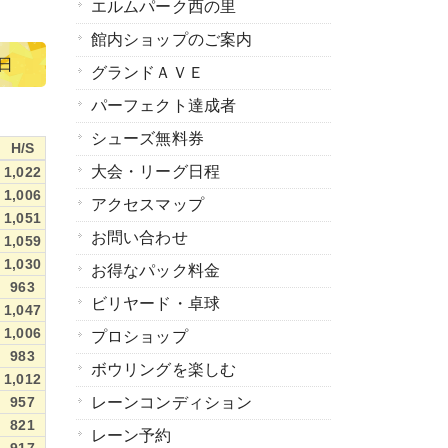
エルムパーク西の里
館内ショップのご案内
0日
グランドＡＶＥ
パーフェクト達成者
シューズ無料券
H/S
H/S
大会・リーグ日程
1,022
1,006
アクセスマップ
1,051
お問い合わせ
1,059
1,030
お得なパック料金
963
ビリヤード・卓球
1,047
1,006
プロショップ
983
ボウリングを楽しむ
1,012
957
レーンコンディション
821
レーン予約