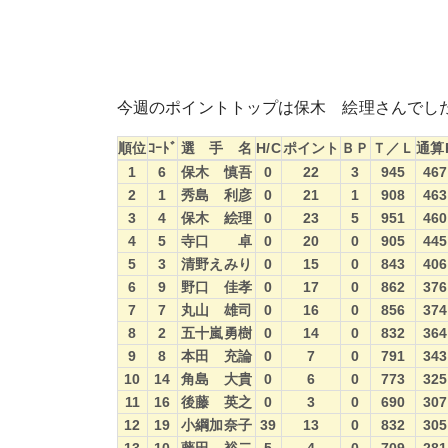
今週のポイントトップは保木 絵理さんでし
順位
ｺｰﾄﾞ
選 手 名
H/C
ポイント
ＢＰ
Ｔ／Ｌ
通算
順位
ｺｰﾄﾞ
選 手 名
H/C
ポイント
ＢＰ
Ｔ／Ｌ
通算
1
6
保木 慎吾
0
22
3
945
467
2
1
秀島 利彦
0
21
1
908
463
3
4
保木 絵理
0
23
5
951
460
4
5
寺口 卓
0
20
0
905
445
5
3
清野えみり
0
15
0
843
406
6
9
野口 佳孝
0
17
0
862
376
7
7
丸山 雄司
0
16
0
856
374
8
2
五十嵐勇樹
0
14
0
832
364
9
8
本田 充論
0
7
0
791
343
10
14
角島 大貴
0
6
0
773
325
11
16
後藤 英之
0
3
0
690
307
12
19
小綱加奈子
39
13
0
832
305