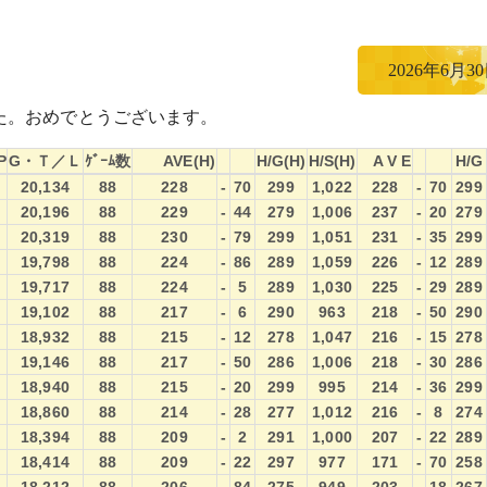
2026年6月3
た。おめでとうございます。
P
G・Ｔ／Ｌ
ｹﾞｰﾑ数
AVE(H)
H/G(H)
H/S(H)
A V E
H/G
P
G・Ｔ／Ｌ
ｹﾞｰﾑ数
AVE(H)
H/G(H)
H/S(H)
A V E
H/G
20,134
88
228
-
70
299
1,022
228
-
70
299
20,196
88
229
-
44
279
1,006
237
-
20
279
20,319
88
230
-
79
299
1,051
231
-
35
299
19,798
88
224
-
86
289
1,059
226
-
12
289
19,717
88
224
-
5
289
1,030
225
-
29
289
19,102
88
217
-
6
290
963
218
-
50
290
18,932
88
215
-
12
278
1,047
216
-
15
278
19,146
88
217
-
50
286
1,006
218
-
30
286
18,940
88
215
-
20
299
995
214
-
36
299
18,860
88
214
-
28
277
1,012
216
-
8
274
18,394
88
209
-
2
291
1,000
207
-
22
289
18,414
88
209
-
22
297
977
171
-
70
258