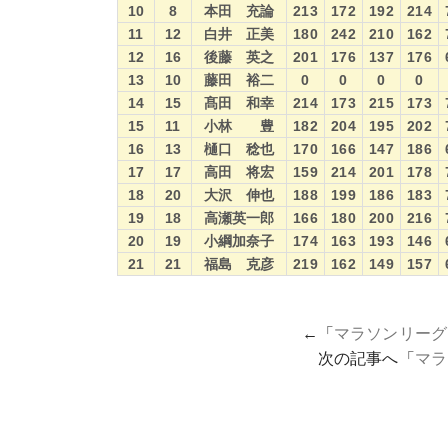
10
8
本田 充論
213
172
192
214
11
12
白井 正美
180
242
210
162
12
16
後藤 英之
201
176
137
176
13
10
藤田 裕二
0
0
0
0
14
15
髙田 和幸
214
173
215
173
15
11
小林 豊
182
204
195
202
16
13
樋口 稔也
170
166
147
186
17
17
高田 将宏
159
214
201
178
18
20
大沢 伸也
188
199
186
183
19
18
高瀬英一郎
166
180
200
216
20
19
小綱加奈子
174
163
193
146
21
21
福島 克彦
219
162
149
157
←「
マラソンリーグ
次の記事へ「
マラ