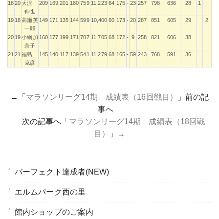
18
20
大沢
209
169
201
180
759
11,223
64
175
-
23
257
798
636
28
1
伸也
19
18
高瀬英
149
171
135
144
599
10,400
60
173
-
20
287
851
605
29
2
一郎
20
19
小綱加
160
177
199
171
707
11,705
68
172
-
9
258
821
606
38
奈子
21
21
福島
145
140
117
139
541
11,279
68
165
-
59
243
768
591
36
克彦
←「
マラソンリーグ14期 成績表（16回戦目）
」前の記
事へ
次の記事へ「
マラソンリーグ14期 成績表（18回戦
目）
」→
パーフェクト達成者(NEW)
エルムパーク西の里
館内ショップのご案内