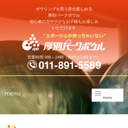
ボウリングを思う存分楽しめる
厚別パークボウル
初心者の方や小さなお子様もお楽しみ
いただけます
営業時間 9時～24時（受付は23時まで）
menu
メ
menu
ニ
ュ
ー