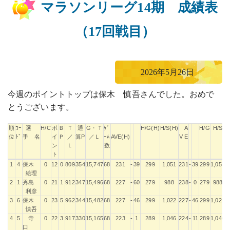
マラソンリーグ14期 成績表
（17回戦目）
2026年5月26日
今週のポイントトップは保木 慎吾さんでした。おめで
とうございます。
順
ｺｰ
選
H/C
ポ
Ｂ
Ｔ
通
G・Ｔ
ｹﾞ
H/G(H)
H/S(H)
A
H/G
H/S
位
ﾄﾞ
手 名
イ
Ｐ
／
算P
／Ｌ
ｰﾑ
AVE(H)
V E
ン
Ｌ
数
ト
順
ｺｰ
選
H/C
ポ
Ｂ
Ｔ
通
G・Ｔ
ｹﾞ
H/G(H)
H/S(H)
A
H/G
H/S
1
4
保木
0
12
0
809
354
15,747
68
231
-
39
299
1,051
231
-
39
299
1,051
位
ﾄﾞ
手 名
イ
Ｐ
／
算P
／Ｌ
ｰﾑ
AVE(H)
V E
絵理
ン
Ｌ
数
2
1
秀島
0
21
1
912
347
15,496
68
227
-
60
279
988
238
-
0
279
988
ト
利彦
3
6
保木
0
23
5
962
344
15,482
68
227
-
46
299
1,022
227
-
46
299
1,022
慎吾
4
5
寺
0
22
3
917
330
15,165
68
223
-
1
289
1,046
224
-
11
289
1,046
口