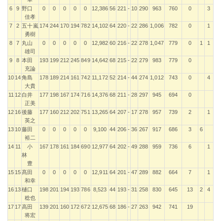
6
9
野口
0
0
0
0
0
12,386
56
221
-
10
290
963
760
0
3
佳孝
7
2
五十嵐
174
244
170
194
782
14,102
64
220
-
22
286
1,006
782
0
1
勇樹
8
7
丸山
0
0
0
0
0
12,982
60
216
-
22
278
1,047
779
0
1
1
雄司
9
8
本田
193
199
212
245
849
14,642
68
215
-
22
279
983
779
0
充論
10
14
角島
178
189
214
161
742
11,172
52
214
-
44
274
1,012
743
0
4
大貴
11
12
白井
177
198
167
174
716
14,376
68
211
-
28
297
945
694
0
正美
12
16
後藤
177
160
212
202
751
13,265
64
207
-
17
278
957
739
2
1
英之
13
10
藤田
0
0
0
0
0
9,100
44
206
-
36
267
917
686
3
6
裕二
14
11
小
167
178
161
184
690
12,977
64
202
-
49
288
959
736
6
1
林
豊
15
15
髙田
0
0
0
0
0
12,911
64
201
-
47
289
882
664
7
1
和幸
16
13
樋口
198
201
194
193
786
8,523
44
193
-
31
258
830
645
13
2
4
稔也
17
17
高田
139
201
160
172
672
12,675
68
186
-
27
263
942
741
19
将宏