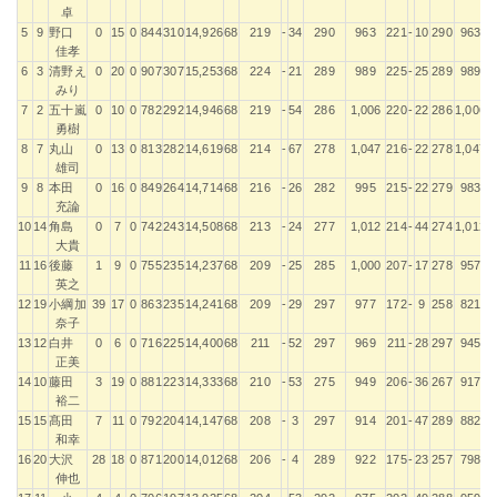
卓
5
9
野口
0
15
0
844
310
14,926
68
219
-
34
290
963
221
-
10
290
963
佳孝
6
3
清野え
0
20
0
907
307
15,253
68
224
-
21
289
989
225
-
25
289
989
みり
7
2
五十嵐
0
10
0
782
292
14,946
68
219
-
54
286
1,006
220
-
22
286
1,006
勇樹
8
7
丸山
0
13
0
813
282
14,619
68
214
-
67
278
1,047
216
-
22
278
1,047
雄司
9
8
本田
0
16
0
849
264
14,714
68
216
-
26
282
995
215
-
22
279
983
充論
10
14
角島
0
7
0
742
243
14,508
68
213
-
24
277
1,012
214
-
44
274
1,012
大貴
11
16
後藤
1
9
0
755
235
14,237
68
209
-
25
285
1,000
207
-
17
278
957
英之
12
19
小綱加
39
17
0
863
235
14,241
68
209
-
29
297
977
172
-
9
258
821
奈子
13
12
白井
0
6
0
716
225
14,400
68
211
-
52
297
969
211
-
28
297
945
正美
14
10
藤田
3
19
0
881
223
14,333
68
210
-
53
275
949
206
-
36
267
917
裕二
15
15
髙田
7
11
0
792
204
14,147
68
208
-
3
297
914
201
-
47
289
882
和幸
16
20
大沢
28
18
0
871
200
14,012
68
206
-
4
289
922
175
-
23
257
798
伸也