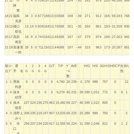
17
11
小
4
4
0
706
197
13,925
68
204
-
53
292
975
202
-
49
288
959
林
豊
18
21
福島
34
3
0
677
188
13,503
68
198
-
39
271
912
165
-
59
243
768
克彦
19
13
樋口
13
14
0
838
168
13,703
68
201
-
35
266
861
193
-
31
258
830
稔也
20
17
高田
18
8
0
744
166
13,463
68
197
-
67
279
974
186
-
27
263
942
将宏
21
18
高瀬英
28
5
0
711
150
13,440
68
197
-
44
315
963
173
-
20
287
851
一郎
順
ｺｰ
選
１
２
３
４
G/T
T/P
ｹﾞ
AVE
H/G
H/S
3GH/S
HDCP
先
B/L
位
ﾄﾞ
手 名
Ｇ
Ｇ
Ｇ
Ｇ
ｰﾑ
投
数
順
ｺｰ
選
１
２
３
４
G/T
T/P
ｹﾞ
AVE
H/G
H/S
3GH/S
HDCP
先
B/L
1
1
秀島
0
0
0
0
0
4,760
20
238
-
0
279
988
757
0
12
位
ﾄﾞ
手 名
Ｇ
Ｇ
Ｇ
Ｇ
ｰﾑ
投
利彦
数
2
4
保木
0
0
0
0
0
9,279
40
231
-
39
299
1,051
772
0
6
1
絵理
3
6
保木
227
224
236
275
962
15,482
68
227
-
46
299
1,022
805
0
慎吾
4
3
清野え
206
235
219
247
907
13,525
60
225
-
25
289
989
750
0
2
みり
5
5
寺
256
207
234
220
917
12,555
56
224
-
11
289
1,046
812
0
1
2
口
卓