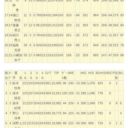
16
11
小
9
13
0
856
287
20,574
100
205
-
74
274
959
199
-
20
266
939
林
豊
17
14
樋口
11
5
0
788
284
20,384
100
203
-
84
291
984
196
-
64
279
936
稔也
18
17
後藤
17
12
0
852
259
20,312
100
203
-
12
283
923
188
-
49
266
841
英之
19
16
絹川
15
3
0
784
253
20,132
100
201
-
32
272
930
191
-
11
257
870
秀人
20
19
福島
39
9
0
836
246
19,989
100
199
-
89
272
940
162
-
29
232
784
克彦
21
21
小綱加
50
17
0
885
212
19,623
100
196
-
23
259
885
147
-
47
209
685
奈子
順
ｺｰ
選
１
２
３
４
G/T
T/P
ｹﾞｰ
AVE
H/G
H/S
3GH/S
HDCP
先
B/L
位
ﾄﾞ
手 名
Ｇ
Ｇ
Ｇ
Ｇ
ﾑ数
投
順
ｺｰ
選
１
２
３
４
G/T
T/P
ｹﾞｰ
AVE
H/G
H/S
3GH/S
HDCP
先
B/L
1
3
鈴木
215
193
248
195
851
22,095
96
230
-
15
300
1,076
823
0
1
位
ﾄﾞ
手 名
Ｇ
Ｇ
Ｇ
Ｇ
ﾑ数
投
恒有
2
1
保木
225
187
246
246
904
22,921
100
229
-
21
289
1,046
779
0
慎吾
3
2
保木
212
237
204
216
869
10,082
44
229
-
6
300
1,049
770
0
8
6
絵理
4
7
野口
171
191
248
232
842
18,773
84
223
-
41
300
1,037
792
0
4
佳孝
5
4
清野え
221
215
192
204
832
19,586
88
222
-
50
300
990
733
0
1
2
みり