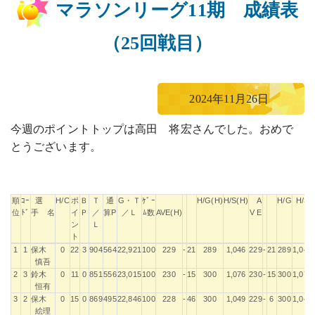
マラソンリーグ11期 成績表
（25回戦目）
2024年11月26日
今週のポイントトップは高田 将宏さんでした。おめで
とうございます。
順
ｺｰ
選
H/C
ポ
Ｂ
Ｔ
通
G・Ｔ
ｹﾞｰ
H/G(H)
H/S(H)
A
H/G
H/S
位
ﾄﾞ
手 名
イ
Ｐ
／
算P
／Ｌ
ﾑ数
AVE(H)
V E
ン
Ｌ
ト
順
ｺｰ
選
H/C
ポ
Ｂ
Ｔ
通
G・Ｔ
ｹﾞｰ
H/G(H)
H/S(H)
A
H/G
H/S
1
1
保木
0
22
3
904
564
22,921
100
229
-
21
289
1,046
229
-
21
289
1,046
位
ﾄﾞ
手 名
イ
Ｐ
／
算P
／Ｌ
ﾑ数
AVE(H)
V E
慎吾
ン
Ｌ
2
3
鈴木
0
11
0
851
556
23,015
100
230
-
15
300
1,076
230
-
15
300
1,076
ト
恒有
3
2
保木
0
15
0
869
495
22,846
100
228
-
46
300
1,049
229
-
6
300
1,049
絵理