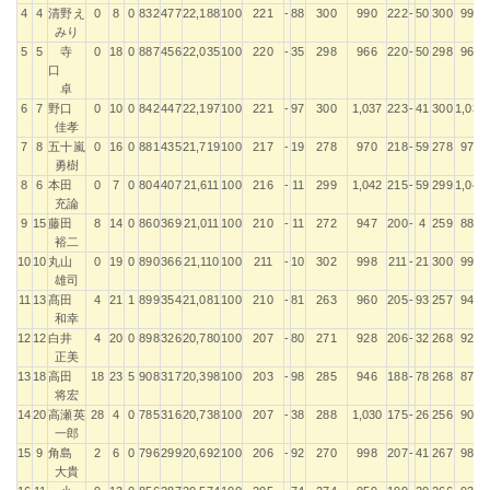
4
4
清野え
0
8
0
832
477
22,188
100
221
-
88
300
990
222
-
50
300
990
みり
5
5
寺
0
18
0
887
456
22,035
100
220
-
35
298
966
220
-
50
298
966
口
卓
6
7
野口
0
10
0
842
447
22,197
100
221
-
97
300
1,037
223
-
41
300
1,037
佳孝
7
8
五十嵐
0
16
0
881
435
21,719
100
217
-
19
278
970
218
-
59
278
970
勇樹
8
6
本田
0
7
0
804
407
21,611
100
216
-
11
299
1,042
215
-
59
299
1,042
充論
9
15
藤田
8
14
0
860
369
21,011
100
210
-
11
272
947
200
-
4
259
883
裕二
10
10
丸山
0
19
0
890
366
21,110
100
211
-
10
302
998
211
-
21
300
998
雄司
11
13
髙田
4
21
1
899
354
21,081
100
210
-
81
263
960
205
-
93
257
940
和幸
12
12
白井
4
20
0
898
326
20,780
100
207
-
80
271
928
206
-
32
268
928
正美
13
18
高田
18
23
5
908
317
20,398
100
203
-
98
285
946
188
-
78
268
876
将宏
14
20
高瀬英
28
4
0
785
316
20,738
100
207
-
38
288
1,030
175
-
26
256
902
一郎
15
9
角島
2
6
0
796
299
20,692
100
206
-
92
270
998
207
-
41
267
986
大貴