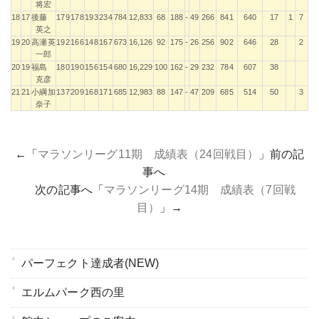
将宏
18
17
後藤
179
178
193
234
784
12,833
68
188
-
49
266
841
640
17
1
7
英之
19
20
高瀬英
192
166
148
167
673
16,126
92
175
-
26
256
902
646
28
2
一郎
20
19
福島
180
190
156
154
680
16,229
100
162
-
29
232
784
607
38
克彦
21
21
小綱加
137
209
168
171
685
12,983
88
147
-
47
209
685
514
50
3
奈子
←「
マラソンリーグ11期 成績表（24回戦目）
」前の記
事へ
次の記事へ「
マラソンリーグ14期 成績表（7回戦
目）
」→
パーフェクト達成者(NEW)
エルムパーク西の里