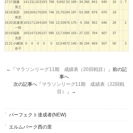
17
17
後藤
141
211
163
193
708
9,862
52
189
-
34
266
841
640
16
1
7
英之
18
18
高田
196
169
176
205
746
15,761
84
187
-
53
268
876
670
18
将宏
19
20
高瀬英
165
171
184
180
700
13,309
76
175
-
9
256
902
646
28
2
一郎
20
19
福島
165
147
136
137
585
13,719
84
163
-
27
232
784
607
37
克彦
21
21
小綱加
0
0
0
0
0
10,548
72
146
-
36
194
669
507
50
3
奈子
←「
マラソンリーグ11期 成績表（20回戦目）
」前の記
事へ
次の記事へ「
マラソンリーグ11期 成績表（22回戦
目）
」→
パーフェクト達成者(NEW)
エルムパーク西の里