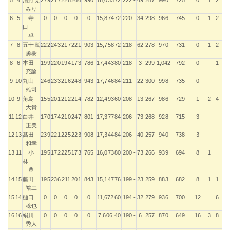
みり
6
5
寺
0
0
0
0
0
15,874
72
220
-
34
298
966
745
0
1
2
口
卓
7
8
五十嵐
222
243
217
221
903
15,758
72
218
-
62
278
970
731
0
1
2
勇樹
8
6
本田
199
220
194
173
786
17,443
80
218
-
3
299
1,042
792
0
1
充論
9
10
丸山
246
233
216
248
943
17,746
84
211
-
22
300
998
735
0
雄司
10
9
角島
155
201
212
214
782
12,493
60
208
-
13
267
986
729
1
2
4
大貴
11
12
白井
170
174
210
247
801
17,377
84
206
-
73
268
928
715
3
正美
12
13
髙田
239
221
225
223
908
17,344
84
206
-
40
257
940
738
3
和幸
13
11
小
195
172
225
173
765
16,073
80
200
-
73
266
939
694
8
1
林
豊
14
15
藤田
195
236
211
201
843
15,147
76
199
-
23
259
883
682
8
1
1
裕二
15
14
樋口
0
0
0
0
0
11,672
60
194
-
32
279
936
700
12
6
稔也
16
16
絹川
0
0
0
0
0
7,606
40
190
-
6
257
870
649
16
3
8
秀人