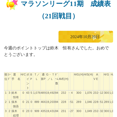
マラソンリーグ11期 成績表
（21回戦目）
2024年10月29日
今週のポイントトップは鈴木 恒有さんでした。おめで
とうございます。
順
ｺｰ
選
H/C
ポ
Ｂ
Ｔ／
通
G・Ｔ
ｹﾞ
H/G(H)
H/S(H)
A
H/G
H/S
位
ﾄﾞ
手 名
イ
Ｐ
Ｌ
算P
／Ｌ
ｰﾑ
AVE(H)
V E
ン
数
ト
順
ｺｰ
選
H/C
ポ
Ｂ
Ｔ／
通
G・Ｔ
ｹﾞ
H/G(H)
H/S(H)
A
H/G
H/S
1
3
鈴木
0
43
5
1,076
489
19,492
84
232
-
4
300
1,076
232
-
12
300
1,076
位
ﾄﾞ
手 名
イ
Ｐ
Ｌ
算P
／Ｌ
ｰﾑ
AVE(H)
V E
恒有
ン
数
2
1
保木
0
21
0
889
466
19,203
84
228
-
51
289
1,046
228
-
51
289
1,046
ト
慎吾
3
2
保木
0
23
0
909
435
19,431
84
231
-
27
300
1,049
232
-
32
300
1,049
絵理