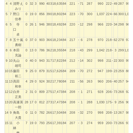
4
4
清野え
0
32
3
990
403
18,635
84
221
-
71
287
990
222
-
49
287
990
みり
5
7
野口
0
19
0
856
390
18,802
84
223
-
70
300
1,037
224
-
66
300
1,037
佳孝
6
5
寺
0
26
1
946
380
18,492
84
220
-
12
298
966
220
-
34
298
966
口
卓
7
8
五十嵐
0
37
0
903
366
18,234
84
217
-
6
278
970
218
-
62
278
970
勇樹
8
6
本田
0
13
0
786
362
18,355
84
218
-
43
299
1,042
218
-
3
299
1,042
充論
9
10
丸山
0
40
0
943
317
17,822
84
212
-
14
302
998
211
-
22
300
998
雄司
10
15
藤田
9
25
0
879
315
17,626
84
209
-
70
272
947
199
-
23
259
883
裕二
11
13
髙田
4
29
0
924
302
17,780
84
211
-
56
263
960
206
-
40
257
940
和幸
12
12
白井
2
31
0
809
275
17,473
84
208
-
1
271
928
206
-
73
268
928
正美
13
20
高瀬英
28
17
0
812
273
17,473
84
208
-
1
288
1,030
175
-
9
256
902
一郎
14
9
角島
0
11
0
782
266
17,504
84
208
-
32
270
998
208
-
13
267
986
大貴
15
11
小
7
19
0
793
256
17,391
84
207
-
3
274
959
200
-
73
266
939
林
豊