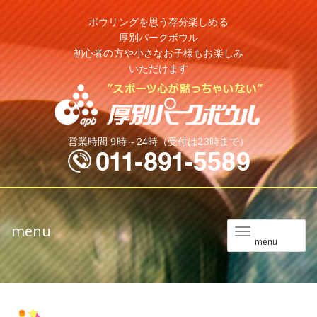
ボウリングを思う存分楽しめる
厚別パークボウル
初心者の方や小さなお子様もお楽しみ
いただけます
営業時間 9時～24時（受付は23時まで）
menu
メ
menu
ニ
ュ
ー