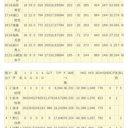
16
18
高田
18
33
0
818
250
16,993
84
202
-
25
285
924
187
-
53
268
876
将宏
17
14
樋口
12
12
0
784
230
17,000
84
202
-
32
291
984
194
-
32
279
936
稔也
18
17
後藤
16
15
0
772
221
17,077
84
203
-
25
283
923
189
-
34
266
841
英之
19
19
福島
36
8
0
729
219
16,871
84
200
-
71
272
940
163
-
27
232
784
克彦
20
16
絹川
16
15
0
809
209
16,822
84
200
-
22
272
930
190
-
6
257
870
秀人
21
21
小綱加
50
9
0
744
173
16,388
84
195
-
8
244
869
146
-
36
194
669
奈子
順
ｺｰ
選
１
２
３
４
G/T
T/P
ｹﾞ
AVE
H/G
H/S
3GH/S
HDCP
先
B/L
位
ﾄﾞ
手 名
Ｇ
Ｇ
Ｇ
Ｇ
ｰﾑ
投
数
順
ｺｰ
選
１
２
３
４
G/T
T/P
ｹﾞ
AVE
H/G
H/S
3GH/S
HDCP
先
B/L
1
2
保木
0
0
0
0
0
8,384
36
232
-
32
300
1,049
770
0
7
5
位
ﾄﾞ
手 名
Ｇ
Ｇ
Ｇ
Ｇ
ｰﾑ
投
絵理
数
2
3
鈴木
300
245
278
253
1,076
18,572
80
232
-
12
300
1,076
823
0
1
恒有
3
1
保木
202
259
236
192
889
19,203
84
228
-
51
289
1,046
779
0
慎吾
4
7
野口
0
0
0
0
0
17,090
76
224
-
66
300
1,037
792
0
2
佳孝
5
4
清野え
279
217
228
266
990
16,033
72
222
-
49
287
990
725
0
1
2