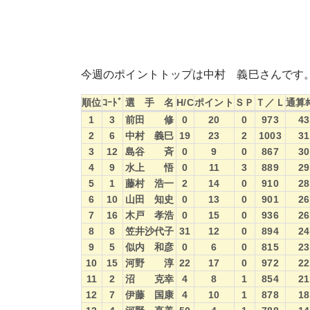
今週のポイントトップは中村 義巳さんです
順位
ｺｰﾄﾞ
選 手 名
H/C
ポイント
ＳＰ
Ｔ／Ｌ
通算ﾎ
順位
ｺｰﾄﾞ
選 手 名
H/C
ポイント
ＳＰ
Ｔ／Ｌ
通算ﾎ
1
3
前田 修
0
20
0
973
43
2
6
中村 義巳
19
23
2
1003
31
3
12
島谷 斉
0
9
0
867
30
4
9
水上 悟
0
11
3
889
29
5
1
藤村 浩一
2
14
0
910
28
6
10
山田 知史
0
13
0
901
26
7
16
木戸 孝浩
0
15
0
936
26
8
8
笠井沙代子
31
12
0
894
24
9
5
似内 和彦
0
6
0
815
23
10
15
河野 淳
22
17
0
972
22
11
2
沼 克幸
4
8
1
854
21
12
7
伊藤 国康
4
10
1
878
18