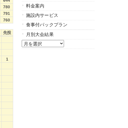
644
料金案内
780
791
施設内サービス
760
食事付パックプラン
L
先投
月別大会結果
L
先投
月
選
1
択