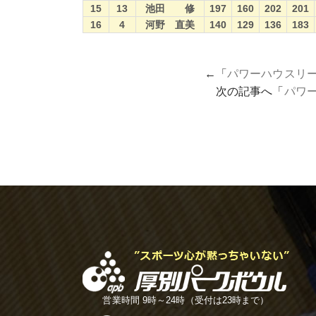
15
13
池田 修
197
160
202
201
16
4
河野 直美
140
129
136
183
←「
パワーハウスリーグ
次の記事へ「
パワー
営業時間 9時～24時（受付は23時まで）