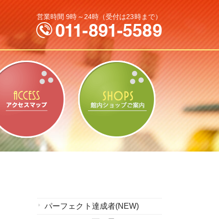
営業時間 9時～24時（受付は23時まで）
なパック料金
アクセスマップ
館内ショップの
パーフェクト達成者(NEW)