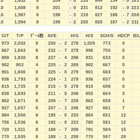
.0
1,632
8
204
-
0
233
844
154
-
0
183
.0
1,608
8
201
-
0
231
812
192
-
0
223
.0
1,587
8
198
-
3
218
827
188
-
7
208
.0
1,594
8
199
-
2
220
820
187
-
2
211
G/T
T/P
ｹﾞｰﾑ数
AVE
H/G
H/S
3GH/S
HDCP
B/
G/T
T/P
ｹﾞｰﾑ数
AVE
H/G
H/S
3GH/S
HDCP
B/
973
2,002
8
250
-
2
278
1,029
773
0
867
1,863
8
232
-
7
279
996
750
0
889
1,820
8
227
-
4
298
931
633
0
902
902
4
225
-
2
269
902
667
0
901
1,800
8
225
-
0
279
901
683
0
936
1,793
8
224
-
1
279
936
657
0
815
1,725
8
215
-
5
278
910
698
0
838
1,693
8
211
-
5
248
855
664
3
862
1,671
8
208
-
7
228
862
658
1
927
1,657
8
207
-
1
246
927
681
7
884
1,560
8
195
-
0
233
884
651
12
756
1,536
8
192
-
0
223
780
591
12
720
1,511
8
188
-
7
208
791
584
15
770
1,505
8
188
-
1
259
770
597
29