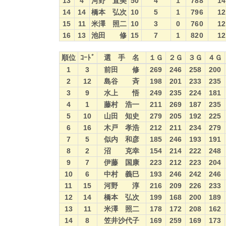
13
4
河野 直美
50
4
1
788
14
14
14
橋本 弘次
10
5
1
796
12
15
11
米澤 照二
10
3
0
760
12
16
13
池田 修
15
7
1
820
12
順位
ｺｰﾄﾞ
選 手 名
１Ｇ
２Ｇ
３Ｇ
４Ｇ
順位
ｺｰﾄﾞ
選 手 名
１Ｇ
２Ｇ
３Ｇ
４Ｇ
1
3
前田 修
269
246
258
200
2
12
島谷 斉
198
201
233
235
3
9
水上 悟
249
235
224
181
4
1
藤村 浩一
211
269
187
235
5
10
山田 知史
279
205
192
225
6
16
木戸 孝浩
212
211
234
279
7
5
似内 和彦
185
246
193
191
8
2
沼 克幸
154
214
222
248
9
7
伊藤 国康
223
212
223
204
10
6
中村 義巳
193
246
242
246
11
15
河野 淳
216
209
226
233
12
14
橋本 弘次
199
168
200
189
13
11
米澤 照二
178
172
208
162
14
8
笠井沙代子
169
259
169
173