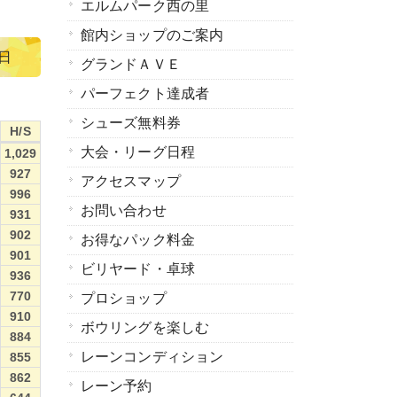
エルムパーク西の里
館内ショップのご案内
5日
グランドＡＶＥ
パーフェクト達成者
シューズ無料券
H/S
H/S
大会・リーグ日程
1,029
927
アクセスマップ
996
お問い合わせ
931
902
お得なパック料金
901
ビリヤード・卓球
936
770
プロショップ
910
ボウリングを楽しむ
884
レーンコンディション
855
862
レーン予約