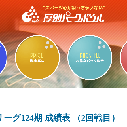
ビリヤード・卓球
料金案内
お得
ーグ124期 成績表 （2回戦目）