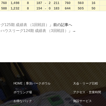
760
1,498
8
187
-
2
211
760
560
16
588
1,232
8
154
-
0
183
644
505
50
125期 成績表 （1回戦目）
」前の記事へ
ハウスリーグ124期 成績表 （3回戦目）
」→
HOME｜厚別パークボウル
大会・リーグ日程
ボウリング場
アクセス・営業時間
お得なパック
施設サービス