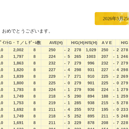
2026年5月2
。おめでとうございます。
ﾟｲﾝﾄ
G・Ｔ／Ｌ
ｹﾞｰﾑ数
AVE(H)
H/G(H)
H/S(H)
A V E
H/G
ﾟｲﾝﾄ
G・Ｔ／Ｌ
ｹﾞｰﾑ数
AVE(H)
H/G(H)
H/S(H)
A V E
H/G
.0
2,002
8
250
-
2
278
1,029
250
-
2
278
.0
1,797
8
224
-
5
265
1003
207
-
1
246
.0
1,863
8
232
-
7
279
996
232
-
7
279
.0
1,820
8
227
-
4
298
931
227
-
4
298
.0
1,839
8
229
-
7
271
910
225
-
2
269
.0
1,800
8
225
-
0
279
901
225
-
0
279
.0
1,793
8
224
-
1
279
936
224
-
1
279
.0
1,749
8
218
-
5
290
894
188
-
1
259
.0
1,753
8
219
-
1
285
938
215
-
5
278
.0
1,692
8
211
-
4
255
972
195
-
0
233
.0
1,749
8
218
-
5
252
895
211
-
5
248
.0
1,691
8
211
-
3
229
878
208
-
7
228