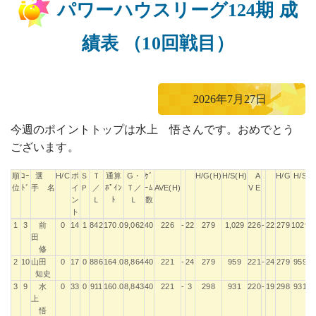
パワーハウスリーグ124期 成
績表 （10回戦目）
2026年7月27日
今週のポイントトップは水上 悟さんです。おめでとう
ございます。
順
ｺｰ
選
H/C
ポ
Ｓ
Ｔ
通算
G・
ｹﾞ
H/G(H)
H/S(H)
A
H/G
H/S
位
ﾄﾞ
手 名
イ
Ｐ
／
ﾎﾟｲﾝ
Ｔ／
ｰﾑ
AVE(H)
V E
ン
Ｌ
ﾄ
Ｌ
数
ト
順
ｺｰ
選
H/C
ポ
Ｓ
Ｔ
通算
G・
ｹﾞ
H/G(H)
H/S(H)
A
H/G
H/S
1
3
前
0
14
1
842
170.0
9,062
40
226
-
22
279
1,029
226
-
22
279
1029
位
ﾄﾞ
手 名
イ
Ｐ
／
ﾎﾟｲﾝ
Ｔ／
ｰﾑ
AVE(H)
V E
田
ン
Ｌ
ﾄ
Ｌ
数
修
ト
2
10
山田
0
17
0
886
164.0
8,864
40
221
-
24
279
959
221
-
24
279
959
知史
3
9
水
0
33
0
911
160.0
8,843
40
221
-
3
298
931
220
-
19
298
931
上
悟