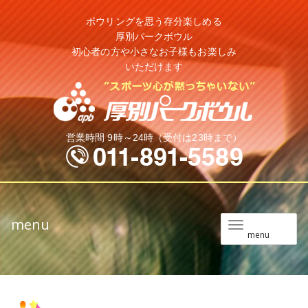
ボウリングを思う存分楽しめる
厚別パークボウル
初心者の方や小さなお子様もお楽しみ
いただけます
営業時間 9時～24時（受付は23時まで）
menu
メ
menu
ニ
ュ
ー