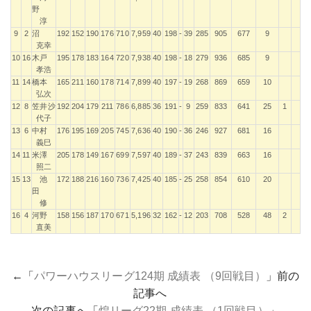
野
淳
9
2
沼
192
152
190
176
710
7,959
40
198
-
39
285
905
677
9
克幸
10
16
木戸
195
178
183
164
720
7,938
40
198
-
18
279
936
685
9
孝浩
11
14
橋本
165
211
160
178
714
7,899
40
197
-
19
268
869
659
10
弘次
12
8
笠井沙
192
204
179
211
786
6,885
36
191
-
9
259
833
641
25
1
代子
13
6
中村
176
195
169
205
745
7,636
40
190
-
36
246
927
681
16
義巳
14
11
米澤
205
178
149
167
699
7,597
40
189
-
37
243
839
663
16
照二
15
13
池
172
188
216
160
736
7,425
40
185
-
25
258
854
610
20
田
修
16
4
河野
158
156
187
170
671
5,196
32
162
-
12
203
708
528
48
2
直美
←「
パワーハウスリーグ124期 成績表 （9回戦目）
」前の
記事へ
次の記事へ「
煌リーグ22期 成績表 （1回戦目）
」→