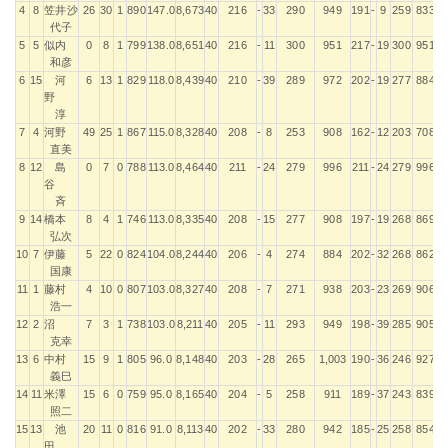
4
8
笠井沙
26
30
1
890
147.0
8,673
40
216
-
33
290
949
191
-
9
259
833
代子
5
5
似内
0
8
1
799
138.0
8,651
40
216
-
11
300
951
217
-
19
300
951
和彦
6
15
河
6
13
1
829
118.0
8,439
40
210
-
39
289
972
202
-
19
277
884
野
淳
7
4
河野
49
25
1
867
115.0
8,328
40
208
-
8
253
908
162
-
12
203
708
直美
8
12
島
0
7
0
788
113.0
8,464
40
211
-
24
279
996
211
-
24
279
996
谷
斉
9
14
橋本
8
4
1
746
113.0
8,335
40
208
-
15
277
908
197
-
19
268
869
弘次
10
7
伊藤
5
22
0
824
104.0
8,244
40
206
-
4
274
884
202
-
32
268
862
国康
11
1
藤村
4
10
0
807
103.0
8,327
40
208
-
7
271
938
203
-
23
269
906
浩一
12
2
沼
7
3
1
738
103.0
8,211
40
205
-
11
293
949
198
-
39
285
905
克幸
13
6
中村
15
9
1
805
96.0
8,148
40
203
-
28
265
1,003
190
-
36
246
927
義巳
14
11
米澤
15
6
0
759
95.0
8,165
40
204
-
5
258
911
189
-
37
243
839
照二
15
13
池
20
11
0
816
91.0
8,113
40
202
-
33
280
942
185
-
25
258
854
田