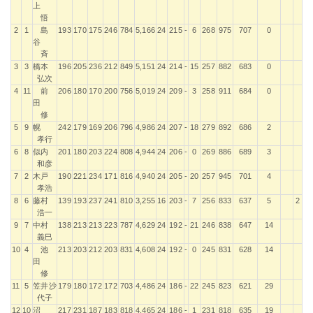
位
ﾄﾞ
手 名
Ｇ
Ｇ
Ｇ
Ｇ
ｰﾑ
投
上
数
悟
2
1
島
193
170
175
246
784
5,166
24
215
-
6
268
975
707
0
谷
斉
3
3
橋本
196
205
236
212
849
5,151
24
214
-
15
257
882
683
0
弘次
4
11
前
206
180
170
200
756
5,019
24
209
-
3
258
911
684
0
田
修
5
9
幌
242
179
169
206
796
4,986
24
207
-
18
279
892
686
2
孝行
6
8
似内
201
180
203
224
808
4,944
24
206
-
0
269
886
689
3
和彦
7
2
木戸
190
221
234
171
816
4,940
24
205
-
20
257
945
701
4
孝浩
8
6
藤村
139
193
237
241
810
3,255
16
203
-
7
256
833
637
5
2
浩一
9
7
中村
138
213
213
223
787
4,629
24
192
-
21
246
838
647
14
義巳
10
4
池
213
203
212
203
831
4,608
24
192
-
0
245
831
628
14
田
修
11
5
笠井沙
179
180
172
172
703
4,486
24
186
-
22
245
823
621
29
代子
12
10
沼
217
231
187
183
818
4,465
24
186
-
1
231
818
635
19