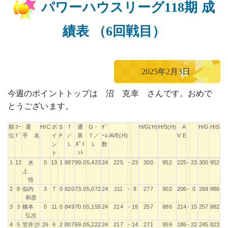
パワーハウスリーグ118期 成
績表 （6回戦目）
2025年2月3日
今週のポイントトップは 沼 克幸 さんです。おめで
とうございます。
順
ｺｰ
選
H/C
ポ
Ｓ
Ｔ
通
G・
ｹﾞ
H/G(H)
H/S(H)
A
H/G
H/S
位
ﾄﾞ
手 名
イ
Ｐ
／
算
Ｔ／
ｰﾑ
AVE(H)
V E
ン
Ｌ
ﾎﾟｲ
Ｌ
数
ト
ﾝﾄ
順
ｺｰ
選
H/C
ポ
Ｓ
Ｔ
通
G・
ｹﾞ
H/G(H)
H/S(H)
A
H/G
H/S
1
12
水
0
13
1
887
99.0
5,423
24
225
-
23
300
952
225
-
23
300
952
位
ﾄﾞ
手 名
イ
Ｐ
／
算
Ｔ／
ｰﾑ
AVE(H)
V E
上
ン
Ｌ
ﾎﾟｲ
Ｌ
数
悟
ト
ﾝﾄ
2
8
似内
3
7
0
820
73.0
5,072
24
211
-
8
277
902
206
-
0
269
886
和彦
3
3
橋本
0
11
0
849
70.0
5,155
24
214
-
19
257
886
214
-
15
257
882
弘次
4
5
笠井沙
26
6
2
807
69.0
5,222
24
217
-
14
271
959
186
-
22
245
823