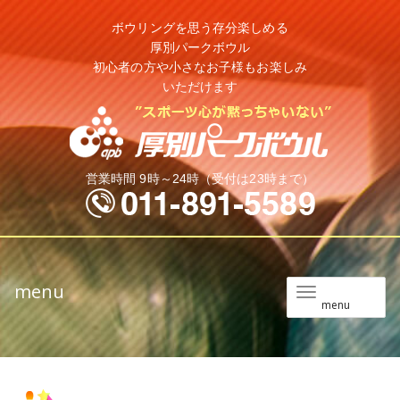
ボウリングを思う存分楽しめる
厚別パークボウル
初心者の方や小さなお子様もお楽しみ
いただけます
営業時間 9時～24時（受付は23時まで）
menu
メ
menu
ニ
ュ
ー