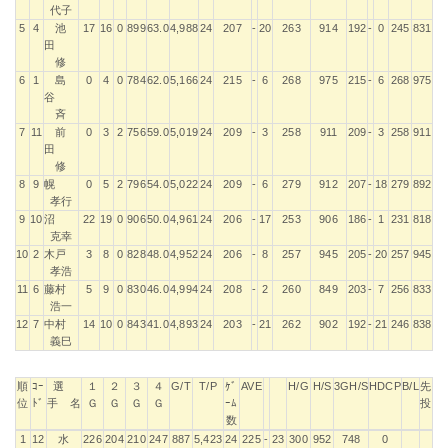
代子
5
4
池
17
16
0
899
63.0
4,988
24
207
-
20
263
914
192
-
0
245
831
田
修
6
1
島
0
4
0
784
62.0
5,166
24
215
-
6
268
975
215
-
6
268
975
谷
斉
7
11
前
0
3
2
756
59.0
5,019
24
209
-
3
258
911
209
-
3
258
911
田
修
8
9
幌
0
5
2
796
54.0
5,022
24
209
-
6
279
912
207
-
18
279
892
孝行
9
10
沼
22
19
0
906
50.0
4,961
24
206
-
17
253
906
186
-
1
231
818
克幸
10
2
木戸
3
8
0
828
48.0
4,952
24
206
-
8
257
945
205
-
20
257
945
孝浩
11
6
藤村
5
9
0
830
46.0
4,994
24
208
-
2
260
849
203
-
7
256
833
浩一
12
7
中村
14
10
0
843
41.0
4,893
24
203
-
21
262
902
192
-
21
246
838
義巳
順
ｺｰ
選
１
２
３
４
G/T
T/P
ｹﾞ
AVE
H/G
H/S
3GH/S
HDCP
B/L
先
位
ﾄﾞ
手 名
Ｇ
Ｇ
Ｇ
Ｇ
ｰﾑ
投
数
順
ｺｰ
選
１
２
３
４
G/T
T/P
ｹﾞ
AVE
H/G
H/S
3GH/S
HDCP
B/L
先
1
12
水
226
204
210
247
887
5,423
24
225
-
23
300
952
748
0