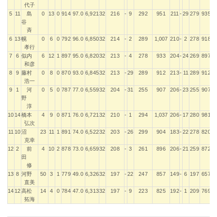
代子
5
11
島
0
13
0
914
97.0
6,921
32
216
-
9
292
951
211
-
29
279
935
谷
斉
6
13
幌
0
6
0
792
96.0
6,850
32
214
-
2
289
1,007
210
-
2
278
918
孝行
7
6
似内
6
12
1
897
95.0
6,820
32
213
-
4
278
933
204
-
24
269
897
和彦
8
9
藤村
0
8
0
870
93.0
6,845
32
213
-
29
289
912
213
-
11
289
912
浩一
9
1
河
0
5
0
787
77.0
6,559
32
204
-
31
255
907
206
-
23
255
907
野
淳
10
14
橋本
4
9
0
871
76.0
6,721
32
210
-
1
294
1,037
206
-
17
280
981
弘次
11
10
沼
23
11
1
891
74.0
6,522
32
203
-
26
299
904
183
-
22
278
820
克幸
12
2
前
4
10
2
878
73.0
6,659
32
208
-
3
261
896
206
-
21
259
872
田
修
13
8
河野
50
3
1
779
49.0
6,326
32
197
-
22
247
857
149
-
6
197
657
直美
14
12
高松
14
4
0
784
47.0
6,313
32
197
-
9
223
825
192
-
1
209
769
拓海