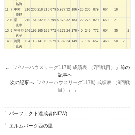
拓海
11
7
中村
210
236
218
215
879
5,977
32
186
-
25
236
879
664
19
義巳
12
10
沼
215
154
232
198
799
5,878
32
183
-
22
278
820
659
21
克幸
13
5
笠井沙
246
193
165
168
772
4,272
24
178
-
0
246
772
604
35
2
代子
14
8
河野
154
115
141
169
579
3,582
24
149
-
6
197
657
468
50
2
直美
←「
パワーハウスリーグ117期 成績表 （7回戦目）
」前の
記事へ
次の記事へ「
パワーハウスリーグ117期 成績表 （9回戦
目）
」→
パーフェクト達成者(NEW)
エルムパーク西の里