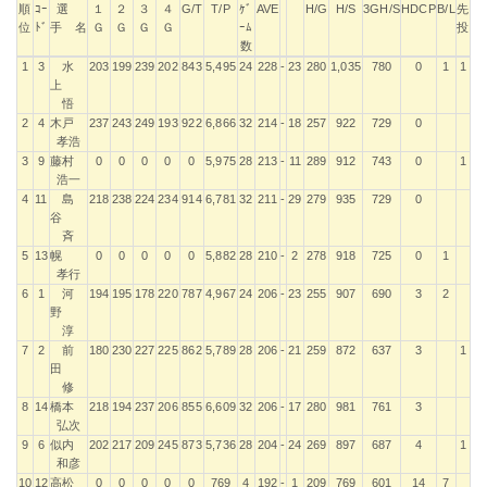
順
ｺｰ
選
１
２
３
４
G/T
T/P
ｹﾞ
AVE
H/G
H/S
3GH/S
HDCP
B/L
先
位
ﾄﾞ
手 名
Ｇ
Ｇ
Ｇ
Ｇ
ｰﾑ
投
数
順
ｺｰ
選
１
２
３
４
G/T
T/P
ｹﾞ
AVE
H/G
H/S
3GH/S
HDCP
B/L
先
1
3
水
203
199
239
202
843
5,495
24
228
-
23
280
1,035
780
0
1
1
位
ﾄﾞ
手 名
Ｇ
Ｇ
Ｇ
Ｇ
ｰﾑ
投
上
数
悟
2
4
木戸
237
243
249
193
922
6,866
32
214
-
18
257
922
729
0
孝浩
3
9
藤村
0
0
0
0
0
5,975
28
213
-
11
289
912
743
0
1
浩一
4
11
島
218
238
224
234
914
6,781
32
211
-
29
279
935
729
0
谷
斉
5
13
幌
0
0
0
0
0
5,882
28
210
-
2
278
918
725
0
1
孝行
6
1
河
194
195
178
220
787
4,967
24
206
-
23
255
907
690
3
2
野
淳
7
2
前
180
230
227
225
862
5,789
28
206
-
21
259
872
637
3
1
田
修
8
14
橋本
218
194
237
206
855
6,609
32
206
-
17
280
981
761
3
弘次
9
6
似内
202
217
209
245
873
5,736
28
204
-
24
269
897
687
4
1
和彦
10
12
高松
0
0
0
0
0
769
4
192
-
1
209
769
601
14
7