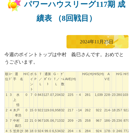
パワーハウスリーグ117期 成
績表 （8回戦目）
2024年11月25日
今週のポイントトップは中村 義巳さんです。おめでと
うございます。
順
ｺｰ
選
H/C
ポ
Ｓ
Ｔ
通算
G・
ｹﾞ
H/G(H)
H/S(H)
A
H/G
H/S
位
ﾄﾞ
手 名
イ
Ｐ
／
ﾎﾟｲﾝ
Ｔ／
ｰﾑ
AVE(H)
V E
ン
Ｌ
ﾄ
Ｌ
数
ト
順
ｺｰ
選
H/C
ポ
Ｓ
Ｔ
通算
G・
ｹﾞ
H/G(H)
H/S(H)
A
H/G
H/S
1
3
水
0
7
0
843
127.0
7,204
32
225
-
4
281
1,039
228
-
23
280
1035
位
ﾄﾞ
手 名
イ
Ｐ
／
ﾎﾟｲﾝ
Ｔ／
ｰﾑ
AVE(H)
V E
上
ン
Ｌ
ﾄ
Ｌ
数
悟
ト
2
4
木戸
0
15
0
922
119.0
6,958
32
217
-
14
262
922
214
-
18
257
922
孝浩
3
7
中村
22
21
0
967
105.0
6,713
32
209
-
25
258
967
186
-
25
236
879
義巳
4
5
笠井沙
38
18
0
924
99.0
6,534
32
204
-
6
284
924
178
-
0
246
772