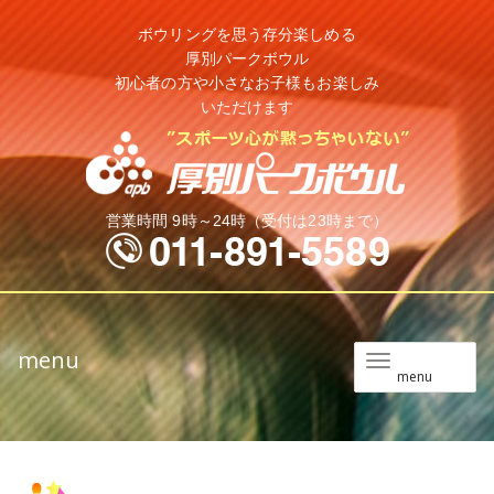
ボウリングを思う存分楽しめる
厚別パークボウル
初心者の方や小さなお子様もお楽しみ
いただけます
営業時間 9時～24時（受付は23時まで）
menu
メ
menu
ニ
ュ
ー