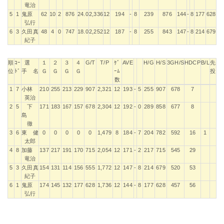
竜治
5
1
鬼原
62
10
2
876
24.0
2,336
12
194
-
8
239
876
144
-
8
177
628
弘行
6
3
久田真
48
4
0
747
18.0
2,252
12
187
-
8
255
843
147
-
8
214
679
紀子
順
ｺｰ
選
１
２
３
４
G/T
T/P
ｹﾞ
AVE
H/G
H/S
3GH/S
HDCP
B/L
先
位
ﾄﾞ
手 名
Ｇ
Ｇ
Ｇ
Ｇ
ｰﾑ
投
数
順
ｺｰ
選
１
２
３
４
G/T
T/P
ｹﾞ
AVE
H/G
H/S
3GH/S
HDCP
B/L
先
1
7
小林
210
255
213
229
907
2,321
12
193
-
5
255
907
678
7
位
ﾄﾞ
手 名
Ｇ
Ｇ
Ｇ
Ｇ
ｰﾑ
投
英治
数
2
5
下
171
183
167
157
678
2,304
12
192
-
0
289
858
677
8
島
徹
3
6
東 健
0
0
0
0
0
1,479
8
184
-
7
204
782
592
16
1
太郎
4
8
加藤
137
217
191
170
715
2,054
12
171
-
2
217
715
545
29
竜治
5
3
久田真
154
131
114
156
555
1,772
12
147
-
8
214
679
520
53
紀子
6
1
鬼原
174
145
132
177
628
1,736
12
144
-
8
177
628
457
56
弘行