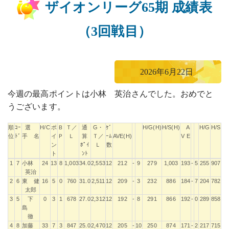
ザイオンリーグ65期 成績表
（3回戦目）
2026年6月22日
今週の最高ポイントは小林 英治さんでした。おめでと
うございます。
順
ｺｰ
選
H/C
ポ
Ｂ
Ｔ／
通
G・
ｹﾞ
H/G(H)
H/S(H)
A
H/G
H/S
位
ﾄﾞ
手 名
イ
Ｐ
Ｌ
算
Ｔ／
ｰﾑ
AVE(H)
V E
ン
ﾎﾟｲ
Ｌ
数
ト
ﾝﾄ
順
ｺｰ
選
H/C
ポ
Ｂ
Ｔ／
通
G・
ｹﾞ
H/G(H)
H/S(H)
A
H/G
H/S
1
7
小林
24
13
8
1,003
34.0
2,553
12
212
-
9
279
1,003
193
-
5
255
907
位
ﾄﾞ
手 名
イ
Ｐ
Ｌ
算
Ｔ／
ｰﾑ
AVE(H)
V E
英治
ン
ﾎﾟｲ
Ｌ
数
2
6
東 健
16
5
0
760
31.0
2,511
12
209
-
3
232
886
184
-
7
204
782
ト
ﾝﾄ
太郎
3
5
下
0
3
1
678
27.0
2,312
12
192
-
8
291
866
192
-
0
289
858
島
徹
4
8
加藤
33
7
3
847
25.0
2,470
12
205
-
10
250
874
171
-
2
217
715