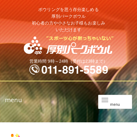
ボウリングを思う存分楽しめる
厚別パークボウル
初心者の方や小さなお子様もお楽しみ
いただけます
営業時間 9時～24時（受付は23時まで）
menu
メ
menu
ニ
ュ
ー