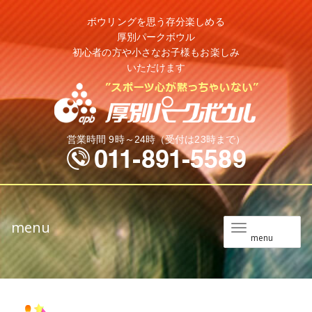
ボウリングを思う存分楽しめる
厚別パークボウル
初心者の方や小さなお子様もお楽しみ
いただけます
営業時間 9時～24時（受付は23時まで）
menu
メ
menu
ニ
ュ
ー