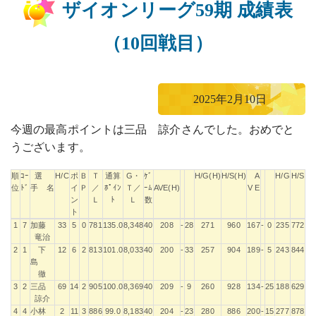
ザイオンリーグ59期 成績表
（10回戦目）
2025年2月10日
今週の最高ポイントは三品 諒介さんでした。おめでと
うございます。
順
ｺｰ
選
H/C
ポ
Ｂ
Ｔ
通算
G・
ｹﾞ
H/G(H)
H/S(H)
A
H/G
H/S
位
ﾄﾞ
手 名
イ
Ｐ
／
ﾎﾟｲﾝ
Ｔ／
ｰﾑ
AVE(H)
V E
ン
Ｌ
ﾄ
Ｌ
数
ト
順
ｺｰ
選
H/C
ポ
Ｂ
Ｔ
通算
G・
ｹﾞ
H/G(H)
H/S(H)
A
H/G
H/S
1
7
加藤
33
5
0
781
135.0
8,348
40
208
-
28
271
960
167
-
0
235
772
位
ﾄﾞ
手 名
イ
Ｐ
／
ﾎﾟｲﾝ
Ｔ／
ｰﾑ
AVE(H)
V E
竜治
ン
Ｌ
ﾄ
Ｌ
数
2
1
下
12
6
2
813
101.0
8,033
40
200
-
33
257
904
189
-
5
243
844
ト
島
徹
3
2
三品
69
14
2
905
100.0
8,369
40
209
-
9
260
928
134
-
25
188
629
諒介
4
4
小林
2
11
3
886
99.0
8,183
40
204
-
23
280
886
200
-
15
277
878