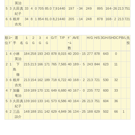
英治
5
3
久田真
33
4
0
705
85.0
7,914
40
197
-
34
249
895
164
-
26
213
751
紀子
6
6
根岸
34
8
1
854
81.0
8,214
40
205
-
14
248
878
168
-
2
213
721
吉光
順
ｺｰ
選
１
２
３
４
G/T
T/P
ｹﾞ
AVE
H/G
H/S
3GH/S
HDCP
B/L
先
位
ﾄﾞ
手 名
Ｇ
Ｇ
Ｇ
Ｇ
ｰﾑ
投
数
順
ｺｰ
選
１
２
３
４
G/T
T/P
ｹﾞ
AVE
H/G
H/S
3GH/S
HDCP
B/L
先
1
4
小林
184
258
193
243
878
8,015
40
200
-
15
277
878
643
0
位
ﾄﾞ
手 名
Ｇ
Ｇ
Ｇ
Ｇ
ｰﾑ
投
英治
数
2
1
下
215
213
166
171
765
7,565
40
189
-
5
243
844
623
11
島
徹
3
6
根岸
213
154
162
189
718
6,722
40
168
-
2
213
721
530
32
吉光
4
7
加藤
159
189
170
131
649
6,680
40
167
-
0
235
772
600
33
竜治
5
3
久田真
139
160
133
141
573
6,586
40
164
-
26
213
751
604
36
紀子
6
2
三品
148
188
151
142
629
4,849
36
134
-
25
188
629
502
66
1
諒介