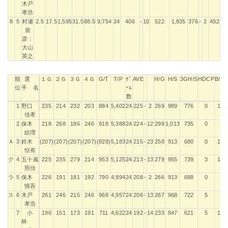
木戸
孝浩
8
5
村瀬
2.5
17.5
1,595
31.5
88.5
9,754
24
406
-
10
522
1,835
376
-
2
492
1,
規
彦：
大山
英之
順
選
１Ｇ
２Ｇ
３Ｇ
４Ｇ
G/T
T/P
ｹﾞ
AVE
H/G
H/S
3GH/S
HDCP
B/L
位
手 名
ｰﾑ
数
順
選
１Ｇ
２Ｇ
３Ｇ
４Ｇ
G/T
T/P
ｹﾞ
AVE
H/G
H/S
3GH/S
HDCP
B/L
1
野口
235
214
232
203
884
5,402
24
225
-
2
269
989
776
0
1
位
手 名
ｰﾑ
佳孝
数
2
保木
218
268
186
246
918
5,388
24
224
-
12
299
1,013
735
0
絵理
Ａ
3
鈴木
(207)
(207)
(207)
(207)
(828)
5,183
24
215
-
23
258
913
680
0
1
恒有
ク
4
五十嵐
225
235
279
214
953
5,125
24
213
-
13
279
955
739
3
1
照佳
ラ
5
保木
226
191
181
192
790
4,994
24
208
-
2
266
913
688
0
慎吾
ス
6
木戸
261
246
215
246
968
4,957
24
206
-
13
267
968
722
5
孝浩
7
小
196
151
173
191
711
4,622
24
192
-
14
233
847
621
5
1
林