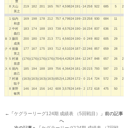
豊
8
大山
219
182
201
165
767
4,598
24
191
-
14
258
922
685
5
2
英之
1
似内
169
198
178
212
757
4,799
24
199
-
23
258
930
684
11
和彦
2
中村
183
174
188
193
738
4,576
24
190
-
16
234
837
636
21
義巳
Ｂ
3
藤田
200
180
178
213
771
4,560
24
190
-
0
249
802
605
29
成美
ク
4
後藤
177
167
175
193
712
4,510
24
187
-
22
246
857
659
28
英之
ラ
5
村瀬
(176)
(176)
(176)
(176)
(704)
4,428
24
184
-
12
247
848
657
26
2
規彦
ス
6
堀内
185
194
188
189
756
4,364
24
181
-
20
215
793
597
23
1
政己
7
村瀬
(163)
(163)
(163)
(163)
(652)
4,128
24
172
-
0
214
724
572
29
2
聡子
8
東野
146
164
156
142
608
3,578
24
149
-
2
172
618
475
50
敏男
←「
ケグラーリーグ124期 成績表 （5回戦目）
」前の記事
へ
次の記事へ「
ケグラーリーグ124期 成績表 （7回戦