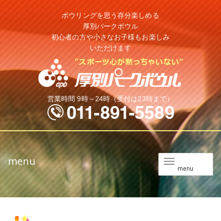
ボウリングを思う存分楽しめる
厚別パークボウル
初心者の方や小さなお子様もお楽しみ
いただけます
営業時間 9時～24時（受付は23時まで）
menu
メ
menu
ニ
ュ
ー