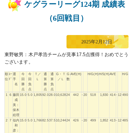
ケグラーリーグ124期 成績表
（6回戦目）
2025年2月12日
東野敏男：木戸孝浩チームが見事17.5点獲得！おめでとう
ございます。
順
ｺｰ
選
今
今
Ｔ／
通
通
G・Ｔ
G
AVE(H)
H/G(H)
H/S(H)
AVE
H/G
H
位
ﾄﾞ
手
回
回
Ｌ
算
算
／Ｌ
数
名
勝
負
勝
負
点
点
点
点
順
ｺｰ
選
今
今
Ｔ／
通
通
G・Ｔ
G
AVE(H)
H/G(H)
H/S(H)
AVE
H/G
H
1
6
藤田
15.0
5.0
1,805
92.0
28.0
10,628
24
442
-
20
518
1,830
414
-
12
490
1,
位
ﾄﾞ
手
回
回
Ｌ
算
算
／Ｌ
数
成
名
勝
負
勝
負
美：
点
点
点
点
保木
絵理
2
7
似内
15.0
5.0
1,766
82.5
37.5
10,244
24
426
-
20
499
1,852
413
-
12
485
1,
和
彦：