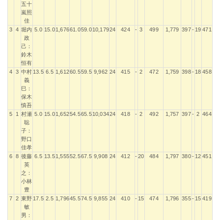
五十
嵐照
佳
3
4
堀内
5.0
15.0
1,676
61.0
59.0
10,179
24
424
-
3
499
1,779
397
-
19
471
1,
政
己：
鈴木
恒有
4
3
中村
13.5
6.5
1,612
60.5
59.5
9,962
24
415
-
2
472
1,759
398
-
18
458
1,
義
巳：
保木
慎吾
5
1
村瀬
5.0
15.0
1,652
54.5
65.5
10,034
24
418
-
2
492
1,757
397
-
2
464
1,
聡
子：
野口
佳孝
6
8
後藤
6.5
13.5
1,555
52.5
67.5
9,908
24
412
-
20
484
1,797
380
-
12
451
1,
英
之：
小林
豊
7
2
東野
17.5
2.5
1,796
45.5
74.5
9,855
24
410
-
15
474
1,796
355
-
15
419
1,
敏
男：