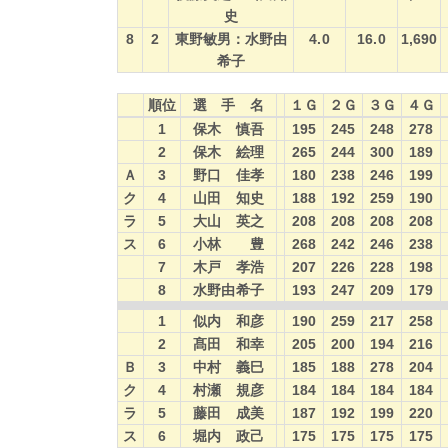
史
8
2
東野敏男：水野由
4.0
16.0
1,690
希子
順位
選 手 名
１Ｇ
２Ｇ
３Ｇ
４Ｇ
順位
選 手 名
１Ｇ
２Ｇ
３Ｇ
４Ｇ
1
保木 慎吾
195
245
248
278
2
保木 絵理
265
244
300
189
Ａ
3
野口 佳孝
180
238
246
199
ク
4
山田 知史
188
192
259
190
ラ
5
大山 英之
208
208
208
208
ス
6
小林 豊
268
242
246
238
7
木戸 孝浩
207
226
228
198
8
水野由希子
193
247
209
179
1
似内 和彦
190
259
217
258
2
髙田 和幸
205
200
194
216
Ｂ
3
中村 義巳
185
188
278
204
ク
4
村瀬 規彦
184
184
184
184
ラ
5
藤田 成美
187
192
199
220
ス
6
堀内 政己
175
175
175
175