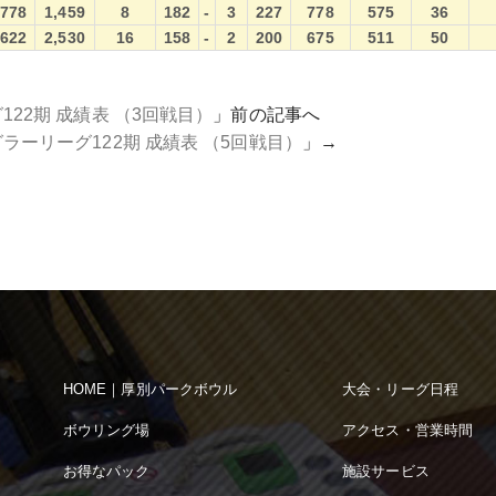
778
1,459
8
182
-
3
227
778
575
36
622
2,530
16
158
-
2
200
675
511
50
122期 成績表 （3回戦目）
」前の記事へ
ラーリーグ122期 成績表 （5回戦目）
」→
HOME｜厚別パークボウル
大会・リーグ日程
ボウリング場
アクセス・営業時間
お得なパック
施設サービス