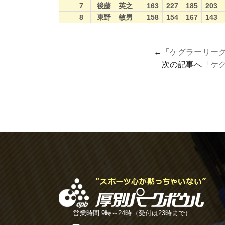
7
後藤 英之
163
227
185
203
8
東野 敏男
158
154
167
143
←「
ケグラーリーグ
次の記事へ「
ケグ
営業時間 9時～24時（受付は23時まで）