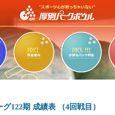
ビリヤード・卓球
料金案内
お得
グ122期 成績表 （4回戦目）