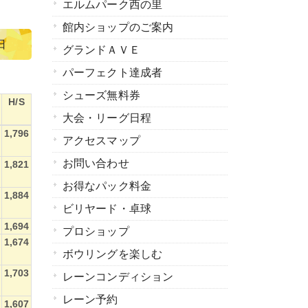
エルムパーク西の里
館内ショップのご案内
日
グランドＡＶＥ
パーフェクト達成者
シューズ無料券
H/S
大会・リーグ日程
H/S
1,796
アクセスマップ
お問い合わせ
1,821
お得なパック料金
1,884
ビリヤード・卓球
1,694
プロショップ
1,674
ボウリングを楽しむ
1,703
レーンコンディション
レーン予約
1,607