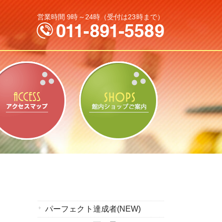
営業時間 9時～24時（受付は23時まで）
なパック料金
アクセスマップ
館内ショップの
パーフェクト達成者(NEW)