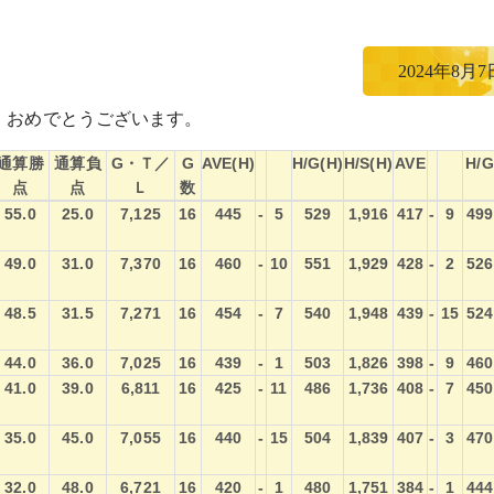
2024年8月7
得！おめでとうございます。
通算勝
通算負
G・Ｔ／
G
AVE(H)
H/G(H)
H/S(H)
AVE
H/G
点
点
Ｌ
数
通算勝
通算負
G・Ｔ／
G
AVE(H)
H/G(H)
H/S(H)
AVE
H/G
55.0
25.0
7,125
16
445
-
5
529
1,916
417
-
9
499
点
点
Ｌ
数
49.0
31.0
7,370
16
460
-
10
551
1,929
428
-
2
526
48.5
31.5
7,271
16
454
-
7
540
1,948
439
-
15
524
44.0
36.0
7,025
16
439
-
1
503
1,826
398
-
9
460
41.0
39.0
6,811
16
425
-
11
486
1,736
408
-
7
450
35.0
45.0
7,055
16
440
-
15
504
1,839
407
-
3
470
32.0
48.0
6,721
16
420
-
1
480
1,751
384
-
1
444