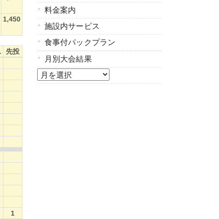
料金案内
1,450
施設内サービス
食事付パックプラン
L
先投
月別大会結果
L
先投
月
選
択
1