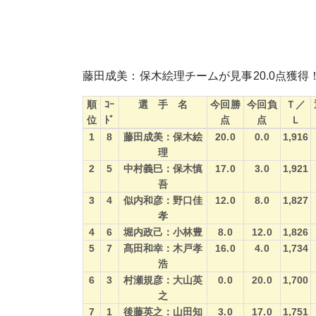
藤田成美：保木絵理チームが見事20.0点獲
順
ｺｰ
選 手 名
今回勝
今回負
Ｔ／
位
ﾄﾞ
点
点
Ｌ
順
ｺｰ
選 手 名
今回勝
今回負
Ｔ／
1
8
藤田成美：保木絵
20.0
0.0
1,916
位
ﾄﾞ
点
点
Ｌ
理
2
5
中村義巳：保木慎
17.0
3.0
1,921
吾
3
4
似内和彦：野口佳
12.0
8.0
1,827
孝
4
6
堀内政己：小林豊
8.0
12.0
1,826
5
7
髙田和幸：木戸孝
16.0
4.0
1,734
浩
6
3
村瀬規彦：大山英
0.0
20.0
1,700
之
7
1
後藤英之：山田知
3.0
17.0
1,751