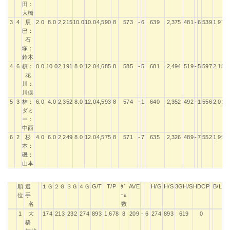
田：
大橋
3
4
辰
2.0
8.0
2,215
10.0
10.0
4,590
8
573
-
6
639
2,375
481
-
6
539
1,975
巳：
石
塚：
鈴木
4
6
槙：
0.0
10.0
2,191
8.0
12.0
4,685
8
585
-
5
681
2,494
519
-
5
597
2,158
花
川：
川俣
5
3
林：
6.0
4.0
2,352
8.0
12.0
4,593
8
574
-
1
640
2,352
492
-
1
556
2,016
ダミ
ー：
中西
6
2
杉
4.0
6.0
2,249
8.0
12.0
4,575
8
571
-
7
635
2,326
489
-
7
552
1,994
本：
磯：
山本
順
選
１Ｇ
２Ｇ
３Ｇ
４Ｇ
G/T
T/P
ｹﾞ
AVE
H/G
H/S
3GH/S
HDCP
B/L
位
手
ｰﾑ
名
数
順
選
１Ｇ
２Ｇ
３Ｇ
４Ｇ
G/T
T/P
ｹﾞ
AVE
H/G
H/S
3GH/S
HDCP
B/L
1
大
174
213
232
274
893
1,678
8
209
-
6
274
893
619
0
位
手
ｰﾑ
橋