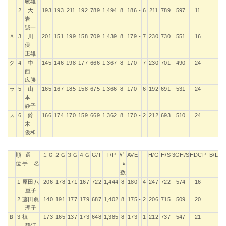
名
数
敏雄
2
大
193
193
211
192
789
1,494
8
186
-
6
211
789
597
11
岩
誠一
Ａ
3
川
201
151
199
158
709
1,439
8
179
-
7
230
730
551
16
俣
正雄
ク
4
中
145
146
198
177
666
1,367
8
170
-
7
230
701
490
24
西
広勝
ラ
5
山
165
167
185
158
675
1,366
8
170
-
6
192
691
531
24
本
静子
ス
6
鈴
166
174
170
159
669
1,362
8
170
-
2
212
693
510
24
木
俊和
順
選
１Ｇ
２Ｇ
３Ｇ
４Ｇ
G/T
T/P
ｹﾞ
AVE
H/G
H/S
3GH/S
HDCP
B/L
位
手 名
ｰﾑ
数
順
選
１Ｇ
２Ｇ
３Ｇ
４Ｇ
G/T
T/P
ｹﾞ
AVE
H/G
H/S
3GH/S
HDCP
B/L
1
原田八
206
178
171
167
722
1,444
8
180
-
4
247
722
574
16
位
手 名
ｰﾑ
重子
数
2
藤田眞
140
191
177
179
687
1,402
8
175
-
2
206
715
509
20
理子
Ｂ
3
槙
173
165
137
173
648
1,385
8
173
-
1
212
737
547
21
静江