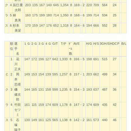
ク
4
辰巳重
203
135
167
140
645
1,354
8
169
-
2
220
709
564
24
太郎
ラ
5
林
160
175
199
180
714
1,350
8
168
-
6
199
714
534
25
真美
ス
6
杉本
170
159
147
176
652
1,318
8
164
-
6
194
666
552
28
美栄
順
選
１Ｇ
２Ｇ
３Ｇ
４Ｇ
G/T
T/P
ｹﾞ
AVE
H/G
H/S
3GH/S
HDCP
B/L
位
手
ｰﾑ
名
数
順
選
１Ｇ
２Ｇ
３Ｇ
４Ｇ
G/T
T/P
ｹﾞ
AVE
H/G
H/S
3GH/S
HDCP
B/L
1
花
147
172
196
127
642
1,333
8
166
-
5
198
691
515
27
位
手
ｰﾑ
川
名
数
正夫
Ｃ
2
岡
149
153
154
139
595
1,257
8
157
-
1
203
662
499
34
本
忠雄
ク
3
磯
144
165
131
158
598
1,235
8
154
-
3
193
637
487
36
健次
郎
ラ
4
竹田
161
115
159
174
609
1,178
8
147
-
2
174
609
435
42
セツ
ミ
ス
5
石
130
149
161
125
565
1,138
8
142
-
2
161
573
440
46
塚
陽子