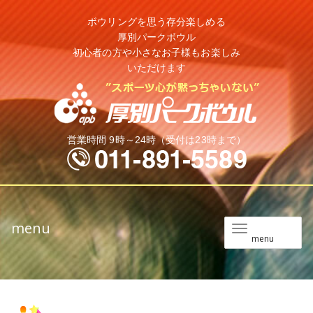
ボウリングを思う存分楽しめる
厚別パークボウル
初心者の方や小さなお子様もお楽しみ
いただけます
営業時間 9時～24時（受付は23時まで）
menu
メ
menu
ニ
ュ
ー