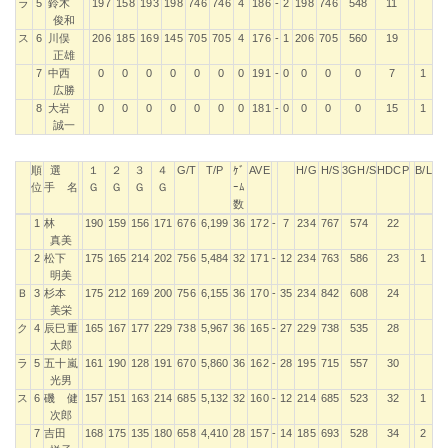
ラ
5
鈴木
197
158
193
198
746
746
4
186
-
2
198
746
548
11
俊和
ス
6
川俣
206
185
169
145
705
705
4
176
-
1
206
705
560
19
正雄
7
中西
0
0
0
0
0
0
0
191
-
0
0
0
0
7
1
広勝
8
大岩
0
0
0
0
0
0
0
181
-
0
0
0
0
15
1
誠一
順
選
１
２
３
４
G/T
T/P
ｹﾞ
AVE
H/G
H/S
3GH/S
HDCP
B/L
位
手 名
Ｇ
Ｇ
Ｇ
Ｇ
ｰﾑ
数
順
選
１
２
３
４
G/T
T/P
ｹﾞ
AVE
H/G
H/S
3GH/S
HDCP
B/L
1
林
190
159
156
171
676
6,199
36
172
-
7
234
767
574
22
位
手 名
Ｇ
Ｇ
Ｇ
Ｇ
ｰﾑ
真美
数
2
松下
175
165
214
202
756
5,484
32
171
-
12
234
763
586
23
1
明美
Ｂ
3
杉本
175
212
169
200
756
6,155
36
170
-
35
234
842
608
24
美栄
ク
4
辰巳重
165
167
177
229
738
5,967
36
165
-
27
229
738
535
28
太郎
ラ
5
五十嵐
161
190
128
191
670
5,860
36
162
-
28
195
715
557
30
光男
ス
6
磯 健
157
151
163
214
685
5,132
32
160
-
12
214
685
523
32
1
次郎
7
吉田
168
175
135
180
658
4,410
28
157
-
14
185
693
528
34
2