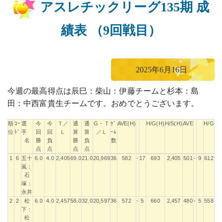
アスレチックリーグ135期 成
績表 （9回戦目）
2025年6月16日
今週の最高得点は辰巳：柴山：伊藤チームと杉本：島
田：中西富貴生チームです。おめでとうございます。
順
ｺｰ
選
今
今
Ｔ／
通
通
G・Ｔ
ｹﾞ
AVE(H)
H/G(H)
H/S(H)
AVE
H/G
H
位
ﾄﾞ
手
回
回
Ｌ
算
算
／Ｌ
ｰﾑ
名
勝
負
勝
負
数
点
点
点
点
順
ｺｰ
選
今
今
Ｔ／
通
通
G・Ｔ
ｹﾞ
AVE(H)
H/G(H)
H/S(H)
AVE
H/G
H
1
6
五十
6.0
4.0
2,405
69.0
21.0
20,969
36
582
-
17
693
2,405
501
-
9
612
2,
位
ﾄﾞ
手
回
回
Ｌ
算
算
／Ｌ
ｰﾑ
嵐：
名
勝
負
勝
負
数
石
点
点
点
点
塚：
永井
2
2
松
6.0
4.0
2,457
58.0
32.0
20,597
36
572
-
5
660
2,457
480
-
5
558
2,
下：
松