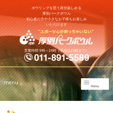
ボウリングを思う存分楽しめる
厚別パークボウル
初心者の方や小さなお子様もお楽しみ
いただけます
営業時間 9時～24時（受付は23時まで）
menu
メ
menu
ニ
ュ
ー