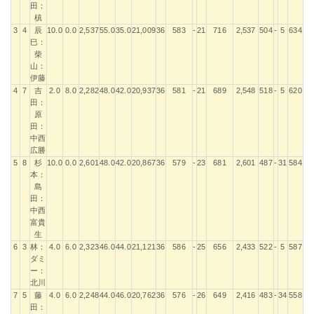
田：
槙
3
4
辰
10.0
0.0
2,537
55.0
35.0
21,009
36
583
-
21
716
2,537
504
-
5
634
2,
巳：
柴
山：
伊藤
4
7
吉
2.0
8.0
2,282
48.0
42.0
20,937
36
581
-
21
689
2,548
518
-
5
620
2,
田：
原
田：
中西
広勝
5
8
杉
10.0
0.0
2,601
48.0
42.0
20,867
36
579
-
23
681
2,601
487
-
31
584
2,
本：
島
田：
中西
富貴
生
6
3
林：
4.0
6.0
2,323
46.0
44.0
21,121
36
586
-
25
656
2,433
522
-
5
587
2,
ダミ
ー：
北川
7
5
藤
4.0
6.0
2,248
44.0
46.0
20,762
36
576
-
26
649
2,416
483
-
34
558
2,
田：