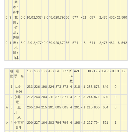
岡
本：
鈴木
8
9
花
0.0
10.0
2,337
42.0
48.0
20,793
36
577
-
21
657
2,475
482
-
21
560
2,
川：
竹
田：
佐藤
9
1
磯：
8.0
2.0
2,477
40.0
50.0
20,672
36
574
-
8
641
2,477
481
-
8
542
2,
小
川：
山本
順
選
１Ｇ
２Ｇ
３Ｇ
４Ｇ
G/T
T/P
ｹﾞ
AVE
H/G
H/S
3GH/S
HDCP
B/L
位
手 名
ｰﾑ
数
順
選
１Ｇ
２Ｇ
３Ｇ
４Ｇ
G/T
T/P
ｹﾞ
AVE
H/G
H/S
3GH/S
HDCP
B/L
1
大橋
233
226
190
224
873
873
4
218
-
1
233
873
649
0
位
手 名
ｰﾑ
敏雄
数
2
永井
212
244
204
211
871
871
4
217
-
3
244
871
660
0
竜一
Ａ
3
北
205
184
215
201
805
805
4
201
-
1
215
805
604
0
川
武
ク
4
中西富
200
227
164
203
794
794
4
198
-
2
227
794
591
1
貴生