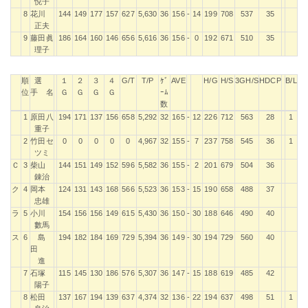
悦子
8
花川
144
149
177
157
627
5,630
36
156
-
14
199
708
537
35
正夫
9
藤田眞
186
164
160
146
656
5,616
36
156
-
0
192
671
510
35
理子
順
選
１
２
３
４
G/T
T/P
ｹﾞ
AVE
H/G
H/S
3GH/S
HDCP
B/L
位
手 名
Ｇ
Ｇ
Ｇ
Ｇ
ｰﾑ
数
順
選
１
２
３
４
G/T
T/P
ｹﾞ
AVE
H/G
H/S
3GH/S
HDCP
B/L
1
原田八
194
171
137
156
658
5,292
32
165
-
12
226
712
563
28
1
位
手 名
Ｇ
Ｇ
Ｇ
Ｇ
ｰﾑ
重子
数
2
竹田セ
0
0
0
0
0
4,967
32
155
-
7
237
758
545
36
1
ツミ
Ｃ
3
柴山
144
151
149
152
596
5,582
36
155
-
2
201
679
504
36
錬治
ク
4
岡本
124
131
143
168
566
5,523
36
153
-
15
190
658
488
37
忠雄
ラ
5
小川
154
156
156
149
615
5,430
36
150
-
30
188
646
490
40
數馬
ス
6
島
194
182
184
169
729
5,394
36
149
-
30
194
729
560
40
田
進
7
石塚
115
145
130
186
576
5,307
36
147
-
15
188
619
485
42
陽子
8
松田
137
167
194
139
637
4,374
32
136
-
22
194
637
498
51
1